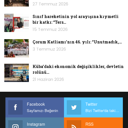
27 Temmuz 2026
Sınıf hareketinin yol arayışına kıymetli
bir katkı: “Ters…
15 Temmuz 2026
Çorum Katliamı’nın 46. yılı: “Unutmadık,…
3 Temmuz 2026
Küba’daki ekonomik değişiklikler, devletin
rolünü…
21 Haziran 2026
Facebook
Twitter
Sayfamızı Beğenin
Bizi Twitter'da takip edin
Instagram
RSS