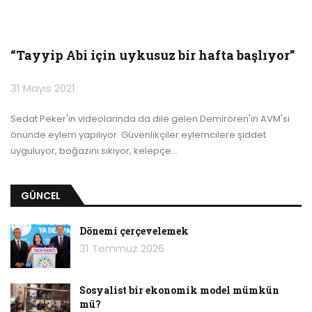
“Tayyip Abi için uykusuz bir hafta başlıyor”
31 Mayıs 2021
Sedat Peker'in videolarında da dile gelen Demirören'in AVM'si
önünde eylem yapılıyor. Güvenlikçiler eylemcilere şiddet
uyguluyor, boğazını sıkıyor, kelepçe
…
GÜNCEL
Dönemi çerçevelemek
31 Temmuz 2026
Sosyalist bir ekonomik model mümkün
mü?