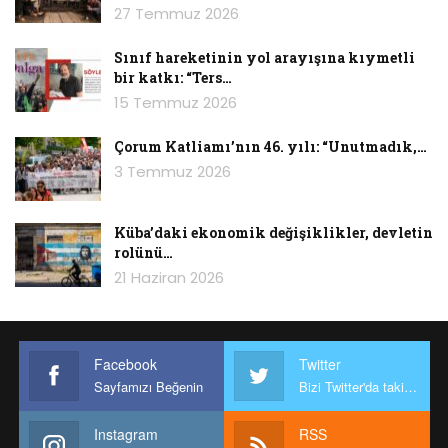
27 Temmuz 2026
Sınıf hareketinin yol arayışına kıymetli
bir katkı: “Ters…
15 Temmuz 2026
Çorum Katliamı’nın 46. yılı: “Unutmadık,…
3 Temmuz 2026
Küba’daki ekonomik değişiklikler, devletin
rolünü…
21 Haziran 2026
Facebook
Twitter
Sayfamızı Beğenin
Bizi Twitter'da takip edin
Instagram
RSS