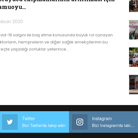
amuoyu…
Nisan 2020
vid-19 salgını ile baş etme konusunda büyük rol oynayan
ktorların, hemşirelerin ve diğer sağlık emekçilerinin bu
reçte yaşadığı zorluklar yeterince
…
Twitter
Instagram
Bizi Twitter'da takip edin
Bizi Instagram'da takip edin