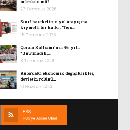
mümkün mü?
27 Temmuz 2026
Sınıf hareketinin yol arayışına
kıymetli bir katkı: “Ters…
15 Temmuz 2026
Çorum Katliamı’nın 46. yılı:
“Unutmadık,…
3 Temmuz 2026
Küba’daki ekonomik değişiklikler,
devletin rolünü…
21 Haziran 2026
RSS
RSS'ye Abone Olun!