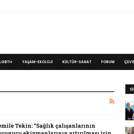
LGBTİ+
YAŞAM-EKOLOJI
KÜLTÜR-SANAT
FORUM
ÇEVIR
G
emile Tekin: “Sağlık çalışanlarının
oruyucu ekipmanlarının artırılması için