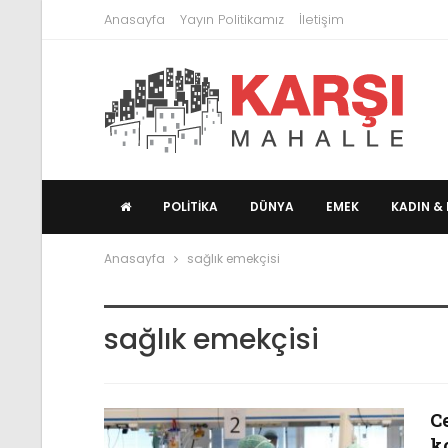
Anasayfa
Yayın Politikamız
İletişim
POLITIKA
DÜNYA
EMEK
KADIN & 
Anasayfa
sağlık emekçisi
sağlık emekçisi
C
k