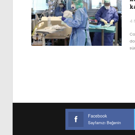
k
4 
Co
do
sü
Facebook
Sayfamızı Beğenin