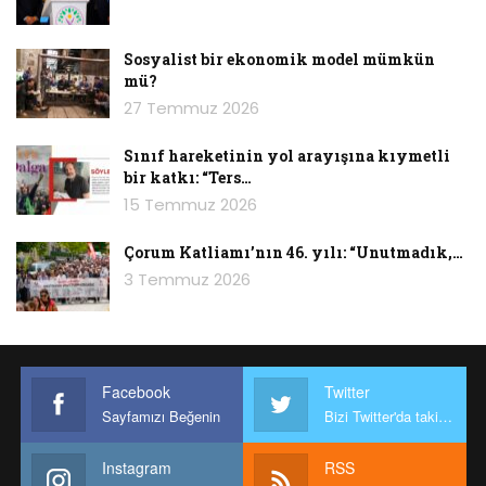
Sosyalist bir ekonomik model mümkün
mü?
27 Temmuz 2026
Sınıf hareketinin yol arayışına kıymetli
bir katkı: “Ters…
15 Temmuz 2026
Çorum Katliamı’nın 46. yılı: “Unutmadık,…
3 Temmuz 2026
Facebook
Twitter
Sayfamızı Beğenin
Bizi Twitter'da takip edin
Instagram
RSS