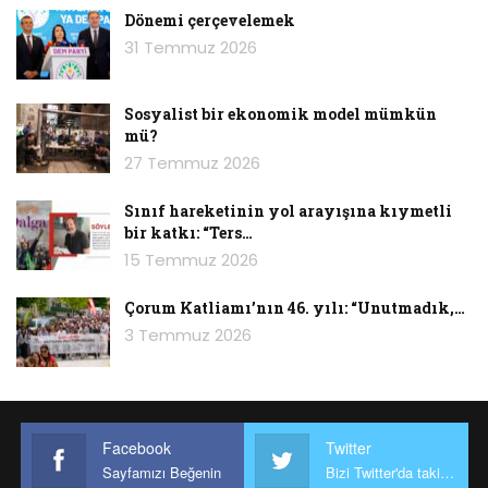
Dönemi çerçevelemek
31 Temmuz 2026
Sosyalist bir ekonomik model mümkün
mü?
27 Temmuz 2026
Sınıf hareketinin yol arayışına kıymetli
bir katkı: “Ters…
15 Temmuz 2026
Çorum Katliamı’nın 46. yılı: “Unutmadık,…
3 Temmuz 2026
Facebook
Twitter
Sayfamızı Beğenin
Bizi Twitter'da takip edin