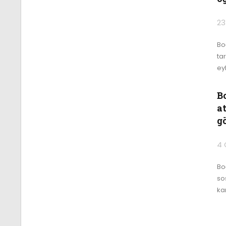
23
Bo
ta
eyl
Bo
a
g
4 
Bo
so
ka