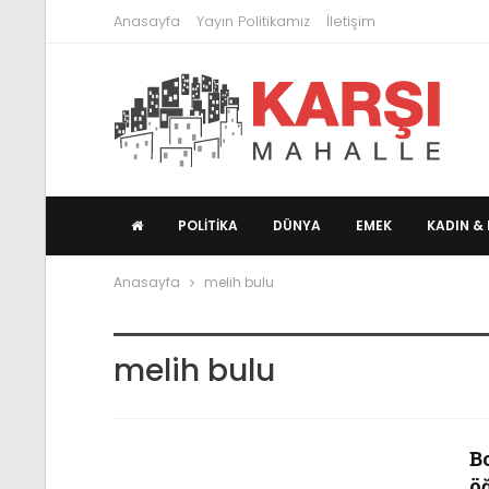
Anasayfa
Yayın Politikamız
İletişim
POLITIKA
DÜNYA
EMEK
KADIN & 
Anasayfa
melih bulu
melih bulu
B
ö