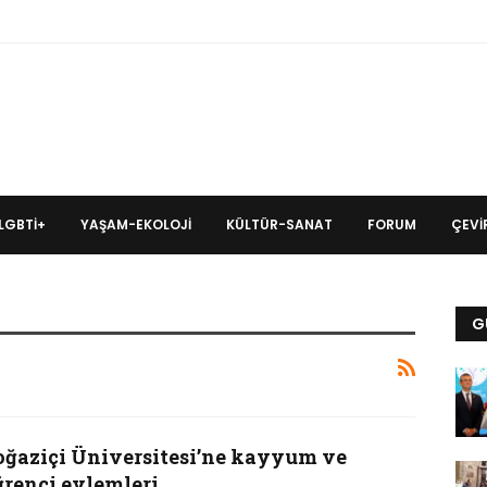
LGBTİ+
YAŞAM-EKOLOJI
KÜLTÜR-SANAT
FORUM
ÇEVIR
G
oğaziçi Üniversitesi’ne kayyum ve
ğrenci eylemleri