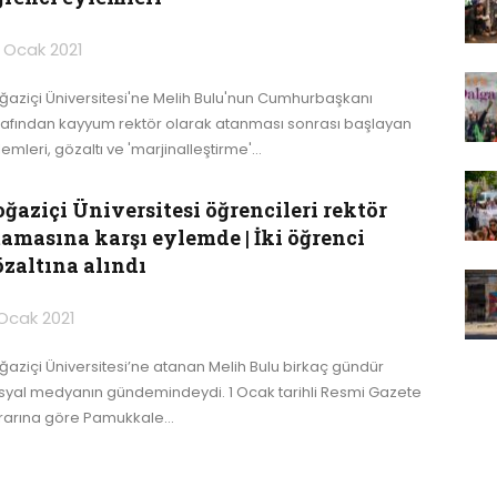
 Ocak 2021
ğaziçi Üniversitesi'ne Melih Bulu'nun Cumhurbaşkanı
rafından kayyum rektör olarak atanması sonrası başlayan
emleri, gözaltı ve 'marjinalleştirme'
…
ğaziçi Üniversitesi öğrencileri rektör
tamasına karşı eylemde | İki öğrenci
özaltına alındı
Ocak 2021
ğaziçi Üniversitesi’ne atanan Melih Bulu birkaç gündür
syal medyanın gündemindeydi.
1 Ocak tarihli Resmi Gazete
rarına göre Pamukkale
…