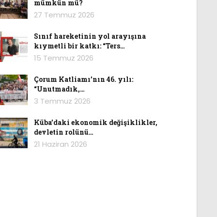
mümkün mü?
27 Temmuz 2026
Sınıf hareketinin yol arayışına
kıymetli bir katkı: “Ters…
15 Temmuz 2026
Çorum Katliamı’nın 46. yılı:
“Unutmadık,…
3 Temmuz 2026
Küba’daki ekonomik değişiklikler,
devletin rolünü…
21 Haziran 2026