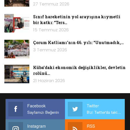
27 Temmuz 2026
Sınıf hareketinin yol arayışına kıymetli
bir katkı: “Ters…
15 Temmuz 2026
Çorum Katliamı’nın 46. yılı: “Unutmadık,…
3 Temmuz 2026
Küba’daki ekonomik değişiklikler, devletin
rolünü…
21 Haziran 2026
Facebook
Twitter
Sayfamızı Beğenin
Bizi Twitter'da takip edin
Instagram
RSS