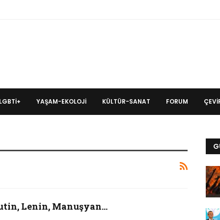
LGBTİ+
YAŞAM-EKOLOJI
KÜLTÜR-SANAT
FORUM
ÇEVIR
G
utin, Lenin, Manuşyan…