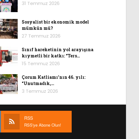
31 Temmuz 2026
Sosyalist bir ekonomik model
mümkün mü?
27 Temmuz 2026
Sınıf hareketinin yol arayışına
kıymetli bir katkı: “Ters…
15 Temmuz 2026
Çorum Katliamı’nın 46. yılı:
“Unutmadık,…
3 Temmuz 2026
RSS
RSS'ye Abone Olun!