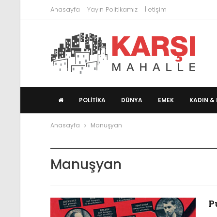
Anasayfa
Yayın Politikamız
İletişim
POLITIKA
DÜNYA
EMEK
KADIN & 
Anasayfa
Manuşyan
Manuşyan
P