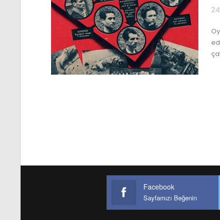
24
Oys
ed
ça
Facebook
Sayfamızı Beğenin