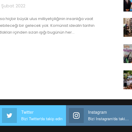
 Şubat 2022
a hiçbir büyük ulus milliyetçiliğinin insanlığa vaat
ebileceği bir gelecek yok. Komünist idealin tarihin
tlakları içinden sızan ışığı bugünün her
…
Twitter
Instagram
Bizi Twitter'da takip edin
Bizi Instagram'da takip edin