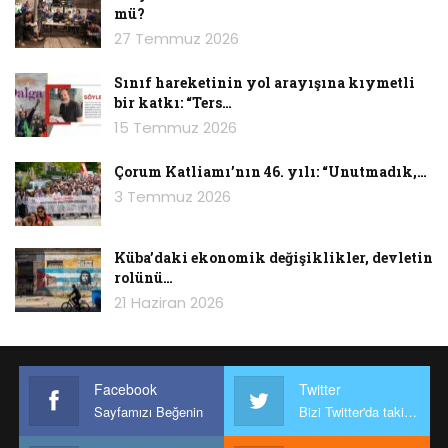
mü?
27 Temmuz 2026
Sınıf hareketinin yol arayışına kıymetli
bir katkı: “Ters…
15 Temmuz 2026
Çorum Katliamı’nın 46. yılı: “Unutmadık,…
3 Temmuz 2026
Küba’daki ekonomik değişiklikler, devletin
rolünü…
21 Haziran 2026
Facebook
Twitter
Sayfamızı Beğenin
Bizi Twitter'da takip edin