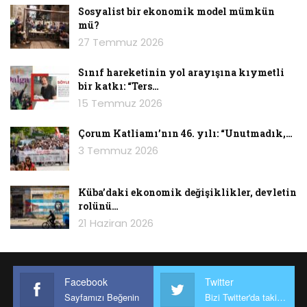
Sosyalist bir ekonomik model mümkün
mü?
27 Temmuz 2026
Sınıf hareketinin yol arayışına kıymetli
bir katkı: “Ters…
15 Temmuz 2026
Çorum Katliamı’nın 46. yılı: “Unutmadık,…
3 Temmuz 2026
Küba’daki ekonomik değişiklikler, devletin
rolünü…
21 Haziran 2026
Facebook
Twitter
Sayfamızı Beğenin
Bizi Twitter'da takip edin