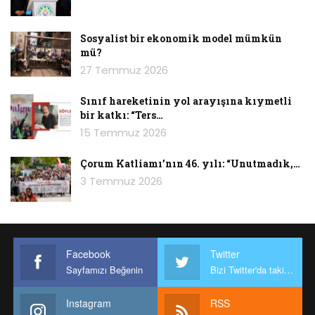
Sosyalist bir ekonomik model mümkün
mü?
27 Temmuz 2026
Sınıf hareketinin yol arayışına kıymetli
bir katkı: “Ters…
15 Temmuz 2026
Çorum Katliamı’nın 46. yılı: “Unutmadık,…
3 Temmuz 2026
Facebook
Twitter
Sayfamızı Beğenin
Bizi Twitter'da takip edin
Instagram
RSS