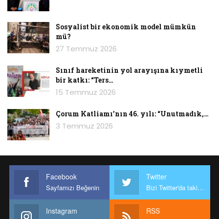
Sosyalist bir ekonomik model mümkün
mü?
27 Temmuz 2026
Sınıf hareketinin yol arayışına kıymetli
bir katkı: “Ters…
15 Temmuz 2026
Çorum Katliamı’nın 46. yılı: “Unutmadık,…
3 Temmuz 2026
Facebook
Twitter
Sayfamızı Beğenin
Bizi Twitter'da takip edin
Instagram
RSS