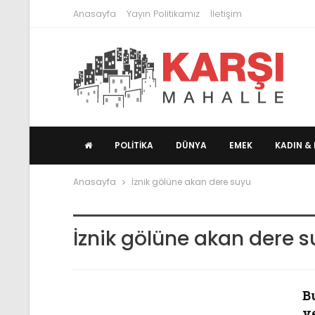
Anasayfa
Yayın Politikamız
İletişim
POLITIKA
DÜNYA
EMEK
KADIN & 
Anasayfa
İznik gölüne akan dere suyu
İznik gölüne akan dere 
B
v