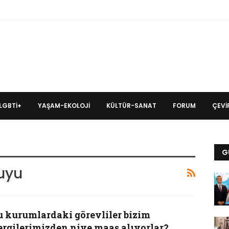
LGBTİ+
YAŞAM-EKOLOJI
KÜLTÜR-SANAT
FORUM
ÇEVIR
G
suyu
u kurumlardaki görevliler bizim
ergilerimizden niye maaş alıyorlar?