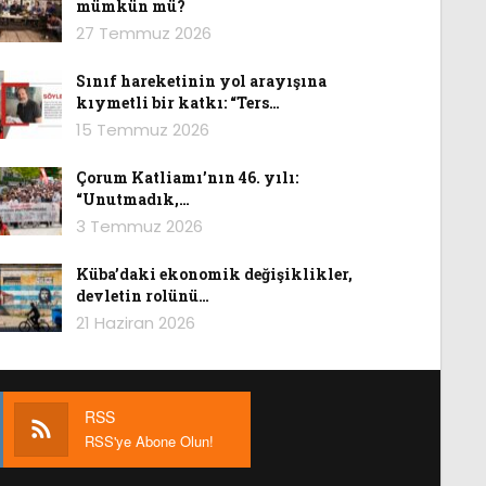
mümkün mü?
27 Temmuz 2026
Sınıf hareketinin yol arayışına
kıymetli bir katkı: “Ters…
15 Temmuz 2026
Çorum Katliamı’nın 46. yılı:
“Unutmadık,…
3 Temmuz 2026
Küba’daki ekonomik değişiklikler,
devletin rolünü…
21 Haziran 2026
RSS
RSS'ye Abone Olun!