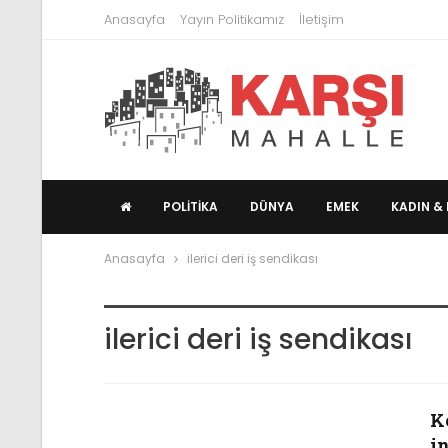
Anasayfa
Yayın Politikamız
İletişim
POLITIKA
DÜNYA
EMEK
KADIN & 
Anasayfa
ilerici deri iş sendikası
ilerici deri iş sendikası
K
i