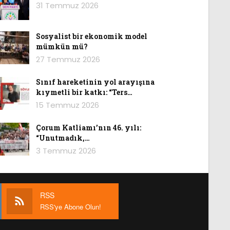
31 Temmuz 2026
Sosyalist bir ekonomik model
mümkün mü?
27 Temmuz 2026
Sınıf hareketinin yol arayışına
kıymetli bir katkı: “Ters…
15 Temmuz 2026
Çorum Katliamı’nın 46. yılı:
“Unutmadık,…
3 Temmuz 2026
RSS
RSS'ye Abone Olun!