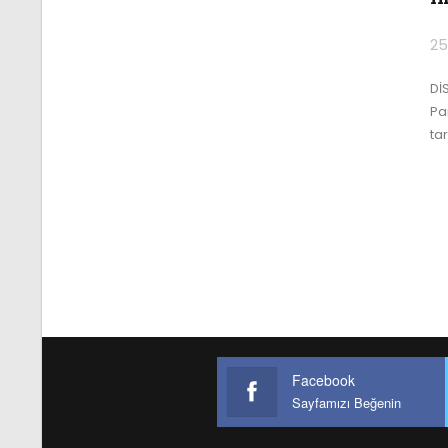
25
Dİ
Pa
ta
Facebook
Sayfamızı Beğenin