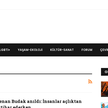
LGBTİ+
YAŞAM-EKOLOJI
KÜLTÜR-SANAT
FORUM
ÇEVIR
G
enan Budak anıldı: İnsanlar açlıktan
ntihar ederken…