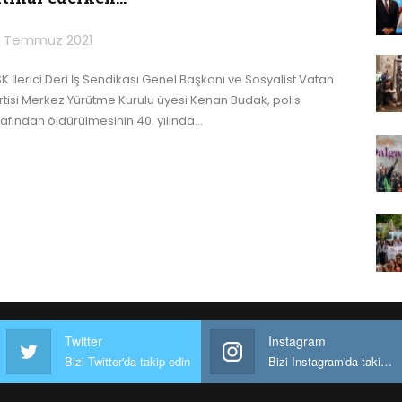
 Temmuz 2021
SK İlerici Deri İş Sendikası Genel Başkanı ve Sosyalist Vatan
rtisi Merkez Yürütme Kurulu üyesi Kenan Budak, polis
rafından öldürülmesinin 40. yılında
…
Twitter
Instagram
Bizi Twitter'da takip edin
Bizi Instagram'da takip edin