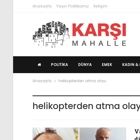
Anasayfa
Yayın Politikamız
İletişim
POLITIKA
DÜNYA
EMEK
KADIN & 
Anasayfa
helikopterden atma olayı
helikopterden atma olay
V
d