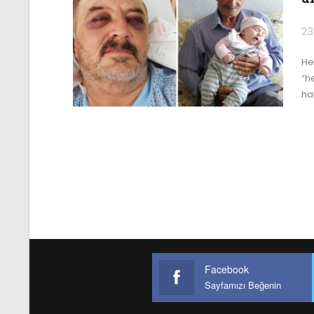
23
He
“h
ha
Facebook
Sayfamızı Beğenin