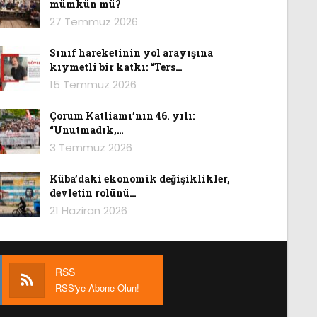
mümkün mü?
27 Temmuz 2026
Sınıf hareketinin yol arayışına
kıymetli bir katkı: “Ters…
15 Temmuz 2026
Çorum Katliamı’nın 46. yılı:
“Unutmadık,…
3 Temmuz 2026
Küba’daki ekonomik değişiklikler,
devletin rolünü…
21 Haziran 2026
RSS
RSS'ye Abone Olun!