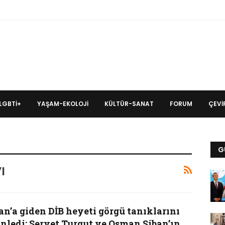
LGBTİ+
YAŞAM-EKOLOJI
KÜLTÜR-SANAT
FORUM
ÇEVIR
G
ı
an’a giden DİB heyeti görgü tanıklarını
inledi: Servet Turgut ve Osman Şiban’ın…