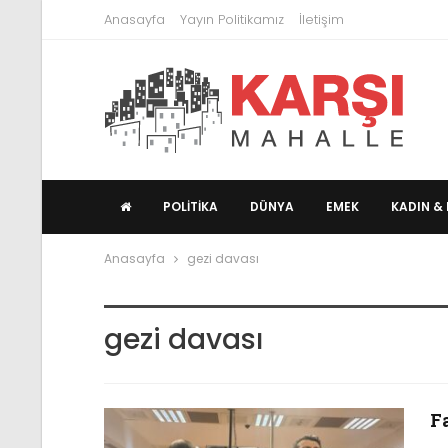
Anasayfa
Yayın Politikamız
İletişim
POLITIKA
DÜNYA
EMEK
KADIN & 
Anasayfa
gezi davası
gezi davası
F