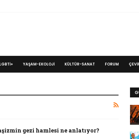
LGBTİ+
YAŞAM-EKOLOJI
KÜLTÜR-SANAT
FORUM
ÇEVIR
G
aşizmin gezi hamlesi ne anlatıyor?