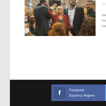
27
Ge
ha
ka
Facebook
Sayfamızı Beğenin