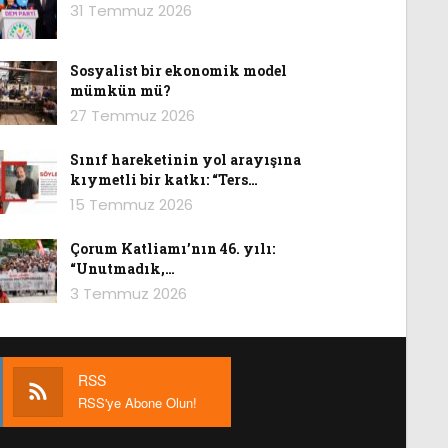
31 Temmuz 2026
Sosyalist bir ekonomik model
mümkün mü?
27 Temmuz 2026
Sınıf hareketinin yol arayışına
kıymetli bir katkı: “Ters…
15 Temmuz 2026
Çorum Katliamı’nın 46. yılı:
“Unutmadık,…
3 Temmuz 2026
RSS
RSS'ye Abone Olun!