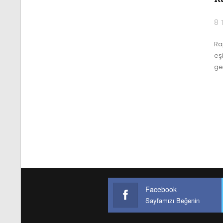
8 
Ra
eşi
ge
Facebook
Sayfamızı Beğenin