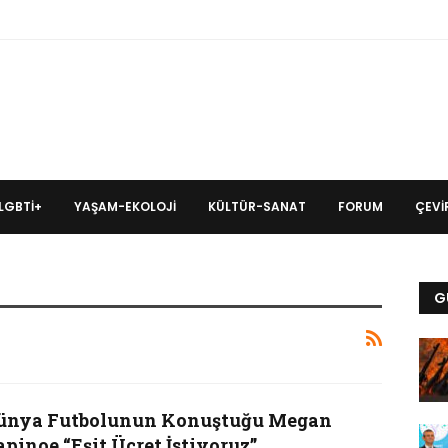
LGBTİ+
YAŞAM-EKOLOJI
KÜLTÜR-SANAT
FORUM
ÇEVIR
G
ünya Futbolunun Konuştuğu Megan
pinoe “Eşit Ücret İstiyoruz”