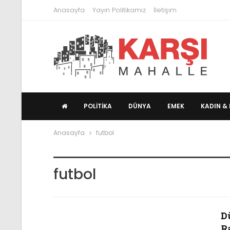
Anasayfa
Yayın Politikamız
İletişim
POLITIKA
DÜNYA
EMEK
KADIN & 
Anasayfa
futbol
futbol
D
Ra