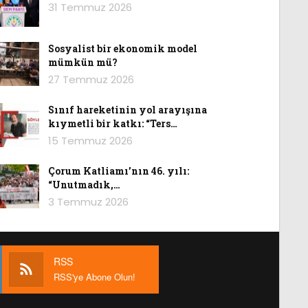
31 Temmuz 2026
Sosyalist bir ekonomik model
mümkün mü?
27 Temmuz 2026
Sınıf hareketinin yol arayışına
kıymetli bir katkı: “Ters…
15 Temmuz 2026
Çorum Katliamı’nın 46. yılı:
“Unutmadık,…
3 Temmuz 2026
RSS
RSS'ye Abone Olun!