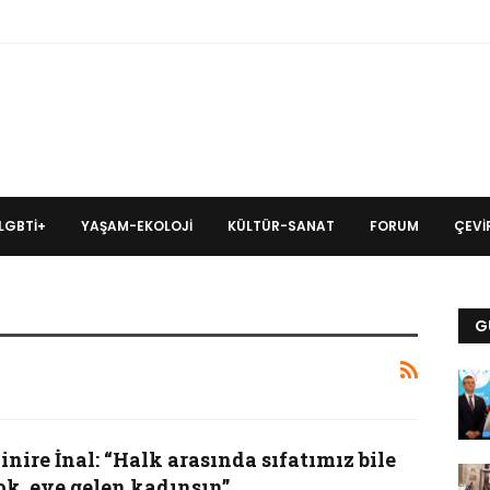
LGBTİ+
YAŞAM-EKOLOJI
KÜLTÜR-SANAT
FORUM
ÇEVIR
G
nire İnal: “Halk arasında sıfatımız bile
ok, eve gelen kadınsın”