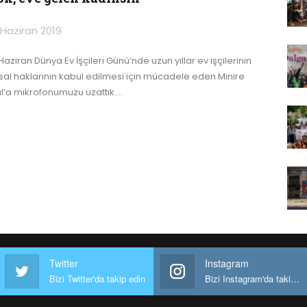
 Haziran 2019
Haziran Dünya Ev İşçileri Günü’nde uzun yıllar ev işçilerinin
sal haklarının kabul edilmesi için mücadele eden Minire
al’a mikrofonumuzu uzattık.
…
Twitter
Instagram
Bizi Twitter'da takip edin
Bizi Instagram'da takip edin