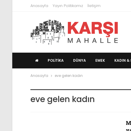
Anasayfa
Yayın Politikamız
İletişim
POLITIKA
DÜNYA
EMEK
KADIN & 
Anasayfa
eve gelen kadın
eve gelen kadın
Mi
y