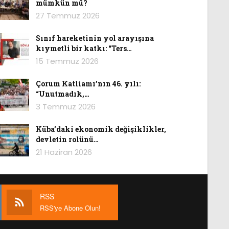
mümkün mü?
27 Temmuz 2026
Sınıf hareketinin yol arayışına
kıymetli bir katkı: “Ters…
15 Temmuz 2026
Çorum Katliamı’nın 46. yılı:
“Unutmadık,…
3 Temmuz 2026
Küba’daki ekonomik değişiklikler,
devletin rolünü…
21 Haziran 2026
RSS
RSS'ye Abone Olun!