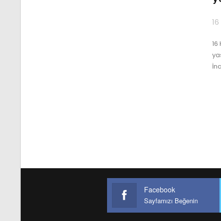
16
16 
ya
İn
Facebook
Sayfamızı Beğenin