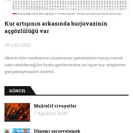
Kur artışının arkasında burjuvazinin
açgözlülüğü var
28 Eylül 2020
Ülkenin tüm varlıklarının uluslararası şebekelerin haraç mezat
satın alabileceği bir fiyata gerilemesine yol açan kur artışlarının
gerçekleşmesinin önemli
…
GÜNCEL
Muhtelif rivayetler
7 Ağustos 2026
Dönemi çerçevelemek