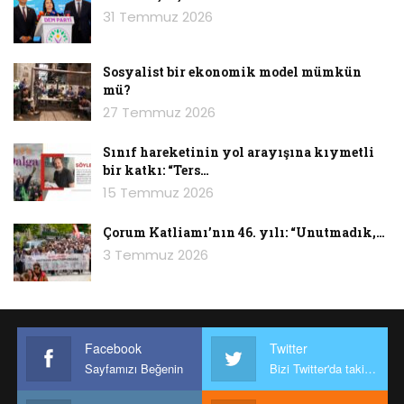
31 Temmuz 2026
Sosyalist bir ekonomik model mümkün
mü?
27 Temmuz 2026
Sınıf hareketinin yol arayışına kıymetli
bir katkı: “Ters…
15 Temmuz 2026
Çorum Katliamı’nın 46. yılı: “Unutmadık,…
3 Temmuz 2026
Facebook
Twitter
Sayfamızı Beğenin
Bizi Twitter'da takip edin