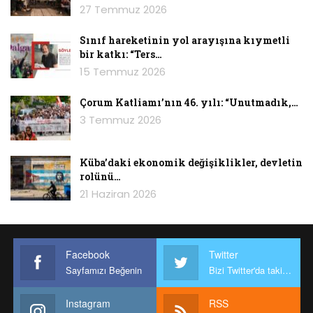
27 Temmuz 2026
Sınıf hareketinin yol arayışına kıymetli
bir katkı: “Ters…
15 Temmuz 2026
Çorum Katliamı’nın 46. yılı: “Unutmadık,…
3 Temmuz 2026
Küba’daki ekonomik değişiklikler, devletin
rolünü…
21 Haziran 2026
Facebook
Twitter
Sayfamızı Beğenin
Bizi Twitter'da takip edin
Instagram
RSS