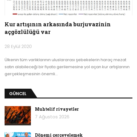
Kur artışının arkasında burjuvazinin
açgözlülüğü var
28 Eylül 2020
Ülkenin tüm varlıklarının uluslararası şebekelerin haraç mezat
satın alabileceği bir fiyata gerilemesine yol açan kur artışlarının
gerçekleşmesinin önemli
…
GÜNCEL
Muhtelif rivayetler
7 Ağustos 2026
Dönemi çerçevelemek