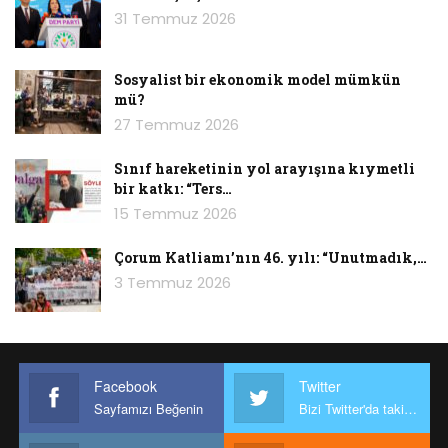
31 Temmuz 2026
Sosyalist bir ekonomik model mümkün
mü?
27 Temmuz 2026
Sınıf hareketinin yol arayışına kıymetli
bir katkı: “Ters…
15 Temmuz 2026
Çorum Katliamı’nın 46. yılı: “Unutmadık,…
3 Temmuz 2026
Facebook
Twitter
Sayfamızı Beğenin
Bizi Twitter'da takip edin