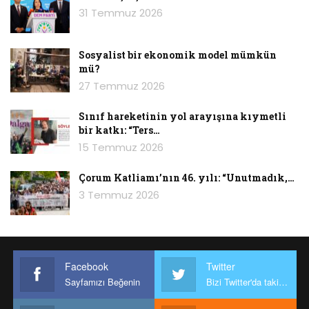
31 Temmuz 2026
Sosyalist bir ekonomik model mümkün
mü?
27 Temmuz 2026
Sınıf hareketinin yol arayışına kıymetli
bir katkı: “Ters…
15 Temmuz 2026
Çorum Katliamı’nın 46. yılı: “Unutmadık,…
3 Temmuz 2026
Facebook
Twitter
Sayfamızı Beğenin
Bizi Twitter'da takip edin