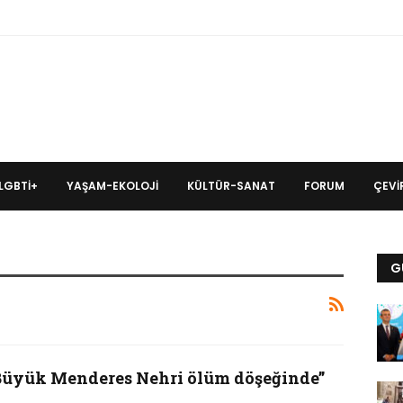
LGBTİ+
YAŞAM-EKOLOJI
KÜLTÜR-SANAT
FORUM
ÇEVIR
G
Büyük Menderes Nehri ölüm döşeğinde”