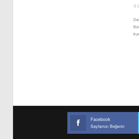
9 
De
Ba
ku
Facebook
Sayfamızı Beğenin