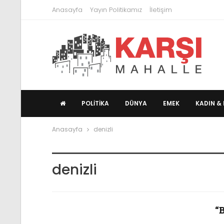
Anasayfa
Yayın Politikamız
İletişim
POLITIKA
DÜNYA
EMEK
KADIN & 
Anasayfa
denizli
denizli
“