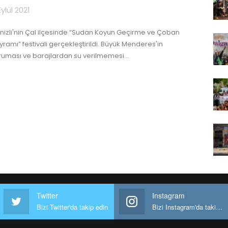
Eylül 2021
nizli'nin Çal ilçesinde “Sudan Koyun Geçirme ve Çoban
yramı” festivali gerçekleştirildi. Büyük Menderes'in
ruması ve barajlardan su verilmemesi
…
Twitter
Instagram
Bizi Twitter'da takip edin
Bizi Instagram'da takip edin