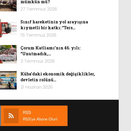
mümkün mü?
27 Temmuz 2026
Sınıf hareketinin yol arayışına
kıymetli bir katkı: “Ters…
15 Temmuz 2026
Çorum Katliamı’nın 46. yılı:
“Unutmadık,…
3 Temmuz 2026
Küba’daki ekonomik değişiklikler,
devletin rolünü…
21 Haziran 2026
RSS
RSS'ye Abone Olun!