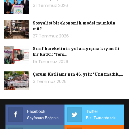
31 Temmuz 2026
Sosyalist bir ekonomik model mümkün
mü?
27 Temmuz 2026
Sınıf hareketinin yol arayışına kıymetli
bir katkı: “Ters…
15 Temmuz 2026
Çorum Katliamı’nın 46. yılı: “Unutmadık,…
3 Temmuz 2026
Facebook
Twitter
Sayfamızı Beğenin
Bizi Twitter'da takip edin