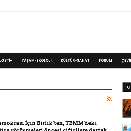
LGBTİ+
YAŞAM-EKOLOJI
KÜLTÜR-SANAT
FORUM
ÇEVIR
G
emokrasi İçin Birlik’ten, TBMM’deki
tçe görüşmeleri öncesi çiftçilere destek…