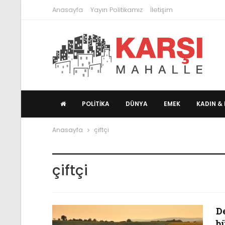
Anasayfa
Yayın Politikamız
İletişim
POLITIKA
DÜNYA
EMEK
KADIN & 
Anasayfa
çiftçi
çiftçi
D
bü