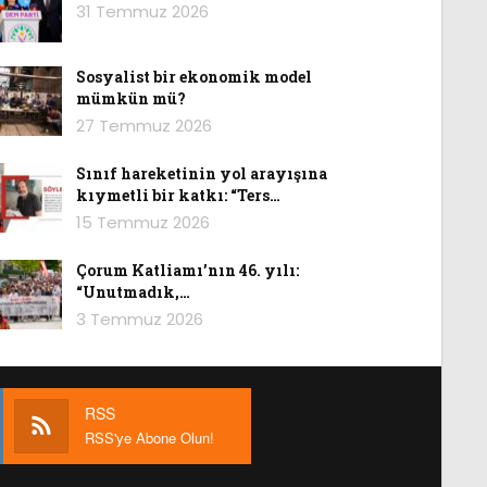
31 Temmuz 2026
Sosyalist bir ekonomik model
mümkün mü?
27 Temmuz 2026
Sınıf hareketinin yol arayışına
kıymetli bir katkı: “Ters…
15 Temmuz 2026
Çorum Katliamı’nın 46. yılı:
“Unutmadık,…
3 Temmuz 2026
RSS
RSS'ye Abone Olun!