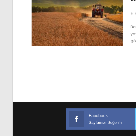
5 
Ba
ya
gö
Facebook
Sayfamızı Beğenin