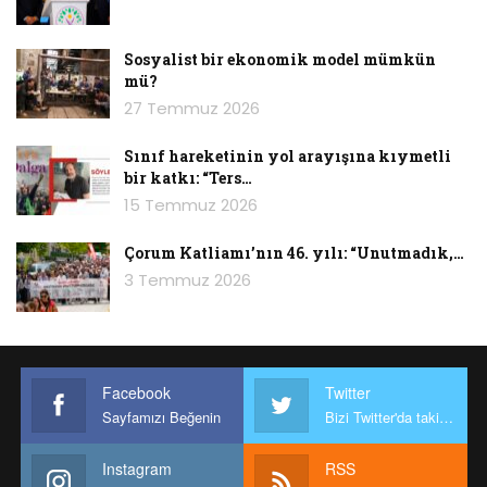
Sosyalist bir ekonomik model mümkün
mü?
27 Temmuz 2026
Sınıf hareketinin yol arayışına kıymetli
bir katkı: “Ters…
15 Temmuz 2026
Çorum Katliamı’nın 46. yılı: “Unutmadık,…
3 Temmuz 2026
Facebook
Twitter
Sayfamızı Beğenin
Bizi Twitter'da takip edin
Instagram
RSS