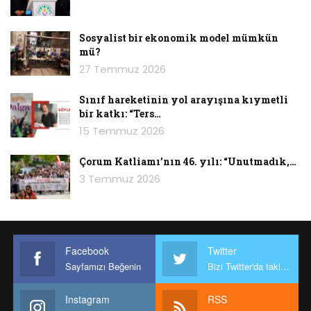
Sosyalist bir ekonomik model mümkün
mü?
27 Temmuz 2026
Sınıf hareketinin yol arayışına kıymetli
bir katkı: “Ters…
15 Temmuz 2026
Çorum Katliamı’nın 46. yılı: “Unutmadık,…
3 Temmuz 2026
Facebook
Twitter
Sayfamızı Beğenin
Bizi Twitter'da takip edin
Instagram
RSS