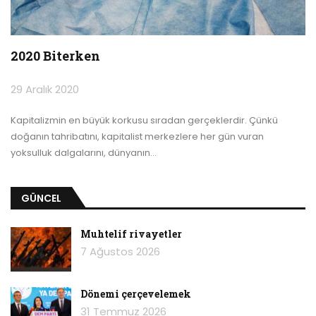
2020 Biterken
29 Aralık 2020
Kapitalizmin en büyük korkusu sıradan gerçeklerdir. Çünkü
doğanın tahribatını, kapitalist merkezlere her gün vuran
yoksulluk dalgalarını, dünyanın
…
GÜNCEL
Muhtelif rivayetler
7 Ağustos 2026
Dönemi çerçevelemek
31 Temmuz 2026