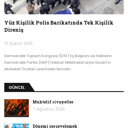
Yüz Kişilik Polis Barikatında Tek Kişilik
Direniş
15 Şubat 2019
Demokratik Toplum Kongresi (DTK) Eş Başkanı ve Halkların
Demokratik Partisi (HDP) Hakkari Milletvekili Leyla Güven'in
Abdullah Öcalan üzerindeki tecridin
…
GÜNCEL
Muhtelif rivayetler
7 Ağustos 2026
Dönemi çerçevelemek