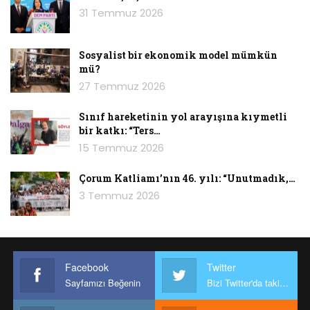
31 Temmuz 2026
Sosyalist bir ekonomik model mümkün
mü?
27 Temmuz 2026
Sınıf hareketinin yol arayışına kıymetli
bir katkı: “Ters…
15 Temmuz 2026
Çorum Katliamı’nın 46. yılı: “Unutmadık,…
3 Temmuz 2026
Facebook
Twitter
Sayfamızı Beğenin
Bizi Twitter'da takip edin