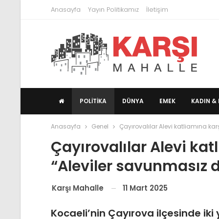
Anasayfa
Yayın Politikamız
İletişim
POLITIKA
DÜNYA
EMEK
KADIN & 
Anasayfa
Genel
Çayırovalılar Alevi katliamına kar
Çayırovalılar Alevi kat
“Aleviler savunmasız d
11 Mart 2025
Karşı Mahalle
Kocaeli’nin Çayırova ilçesinde iki 