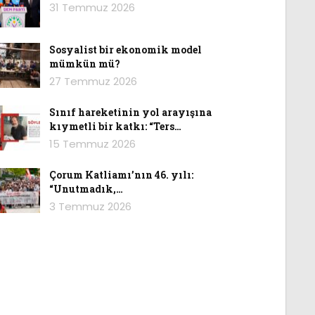
31 Temmuz 2026
Sosyalist bir ekonomik model
mümkün mü?
27 Temmuz 2026
Sınıf hareketinin yol arayışına
kıymetli bir katkı: “Ters…
15 Temmuz 2026
Çorum Katliamı’nın 46. yılı:
“Unutmadık,…
3 Temmuz 2026