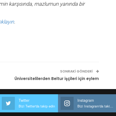
min karşısında, mazlumun yanında bir
tıklayın
.
SONRAKI GÖNDERI
Üniversitelilerden Beltur işçileri için eylem
Twitter
Instagram
Bizi Twitter'da takip edin
Bizi Instagram'da takip edin