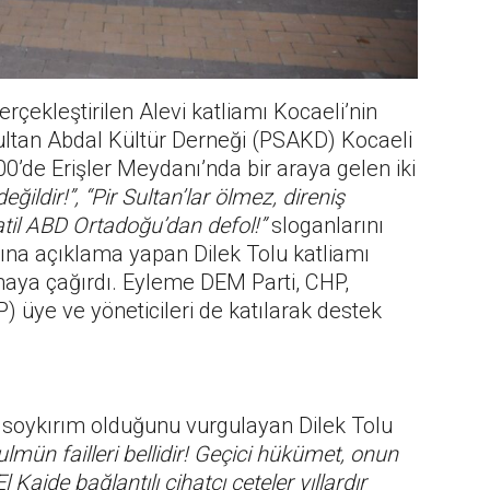
erçekleştirilen Alevi katliamı Kocaeli’nin
 Sultan Abdal Kültür Derneği (PSAKD) Kocaeli
00’de Erişler Meydanı’nda bir araya gelen iki
ğildir!”, “Pir Sultan’lar ölmez, direniş
atil ABD Ortadoğu’dan defol!”
sloganlarını
ına açıklama yapan Dilek Tolu katliamı
lmaya çağırdı. Eyleme DEM Parti, CHP,
üye ve yöneticileri de katılarak destek
r soykırım olduğunu vurgulayan Dilek Tolu
ulmün failleri bellidir! Geçici hükümet, onun
Kaide bağlantılı cihatçı çeteler yıllardır