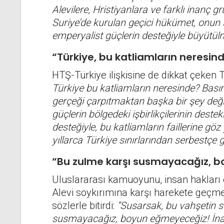
Alevilere, Hristiyanlara ve farklı inanç 
Suriye’de kurulan geçici hükümet, onun sö
emperyalist güçlerin desteğiyle büyütülmüş
“Türkiye, bu katliamların neresin
HTŞ-Türkiye ilişkisine de dikkat çeken 
Türkiye bu katliamların neresinde? Basını
gerçeği çarpıtmaktan başka bir şey değil
güçlerin bölgedeki işbirlikçilerinin destek
desteğiyle, bu katliamların faillerine g
yıllarca Türkiye sınırlarından serbestçe g
“Bu zulme karşı susmayacağız, 
Uluslararası kamuoyunu, insan hakları ör
Alevi soykırımına karşı harekete geçme
sözlerle bitirdi:
“Susarsak, bu vahşetin s
susmayacağız, boyun eğmeyeceğiz! İnancı