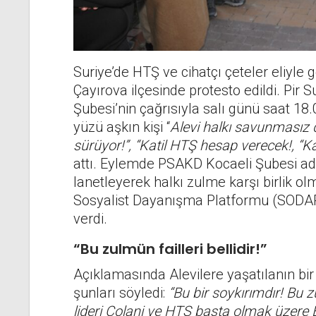
Suriye’de HTŞ ve cihatçı çeteler eliyle g
Çayırova ilçesinde protesto edildi. Pir
Şubesi’nin çağrısıyla salı günü saat 18.
yüzü aşkın kişi “
Alevi halkı savunmasız de
sürüyor!”, “Katil HTŞ hesap verecek!, “K
attı. Eylemde PSAKD Kocaeli Şubesi ad
lanetleyerek halkı zulme karşı birlik o
Sosyalist Dayanışma Platformu (SODAP) 
verdi.
“Bu zulmün failleri bellidir!”
Açıklamasında Alevilere yaşatılanın bi
şunları söyledi:
“Bu bir soykırımdır! Bu z
lideri Colani ve HTŞ başta olmak üzere El 