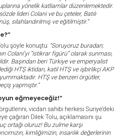
gruplarına yönelik katliamlar düzenlemektedir.
zde lideri Colani ve bu çeteler, Batılı
, silahlandırılmış ve eğitilmiştir.”
de?”
Tolu şöyle konuştu:
“Soruyoruz buradan;
n Colani’yi “istikrar figürü” olarak sunması,
dir. Başından beri Türkiye ve emperyalist
lediği HTŞ iktidarı, katil HTŞ ve işbirlikçi AKP
öz yummaktadır. HTŞ ve benzeri örgütler,
eçiş yapmıştır.”
boyun eğmeyeceğiz!”
gütlerini, vicdan sahibi herkesi Suriye’deki
ye çağıran Dilek Tolu, açıklamasını şu
uç ortağı oluruz! Bu zulme karşı
mızın, kimliğimizin, insanlık değerlerinin