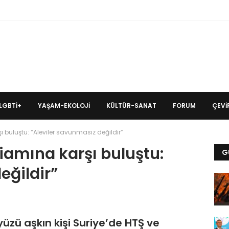
LGBTİ+
YAŞAM-EKOLOJI
KÜLTÜR-SANAT
FORUM
ÇEVIR
şı buluştu: “Aleviler savunmasız değildir”
liamına karşı buluştu:
G
eğildir”
yüzü aşkın kişi Suriye’de HTŞ ve