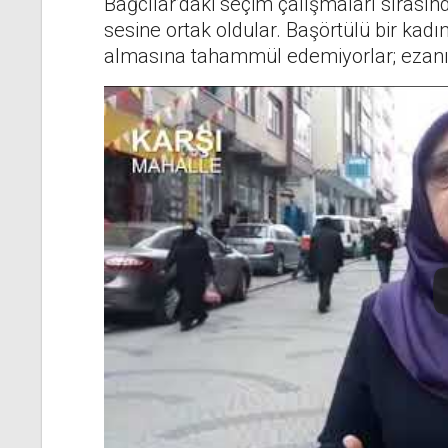
Bağcılar’daki seçim çalışmaları sırasın
sesine ortak oldular. Başörtülü bir kadı
almasına tahammül edemiyorlar; ezanı i