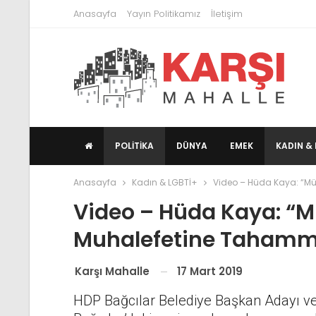
Anasayfa
Yayın Politikamız
İletişim
POLITIKA
DÜNYA
EMEK
KADIN & 
Anasayfa
Kadın & LGBTİ+
Video – Hüda Kaya: “M
Video – Hüda Kaya: “
Muhalefetine Tahammü
17 Mart 2019
Karşı Mahalle
HDP Bağcılar Belediye Başkan Adayı ve 