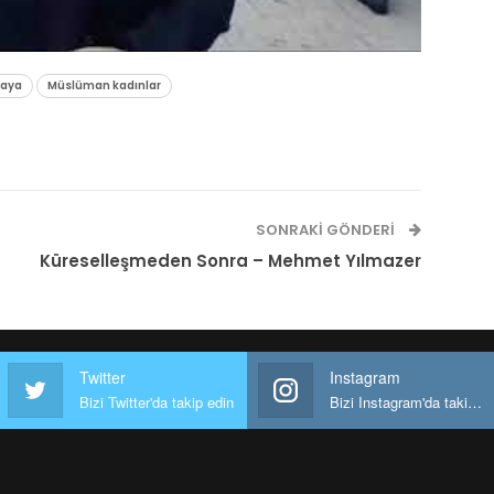
Kaya
Müslüman kadınlar
SONRAKI GÖNDERI
Küreselleşmeden Sonra – Mehmet Yılmazer
Twitter
Instagram
Bizi Twitter'da takip edin
Bizi Instagram'da takip edin