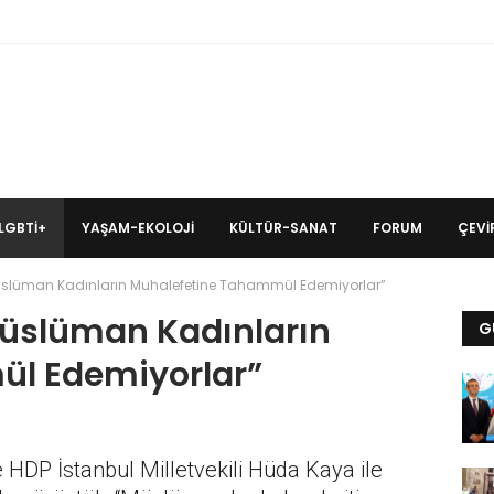
LGBTİ+
YAŞAM-EKOLOJI
KÜLTÜR-SANAT
FORUM
ÇEVIR
üslüman Kadınların Muhalefetine Tahammül Edemiyorlar”
Müslüman Kadınların
G
l Edemiyorlar”
HDP İstanbul Milletvekili Hüda Kaya ile