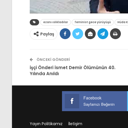
ezanı ıslıkladılar
feminist gece yürüyüşü
Hüda 
Paylaş
ÖNCEKI GÖNDERI
İşçi Önderi İsmet Demir Ölümünün 40.
Yılında Anıldı
Facebook
Sayfamızı Beğenin
Yayın Politikamız
İletişim