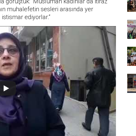
da görüştük: “Müslüman kadınlar da itiraz
nın muhalefetin sesleri arasında yer
stismar ediyorlar.”