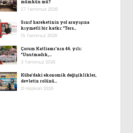
mümkün mü?
27 Temmuz 2026
Sınıf hareketinin yol arayışına
kıymetli bir katkı: “Ters…
15 Temmuz 2026
Çorum Katliamı’nın 46. yılı:
“Unutmadık,…
3 Temmuz 2026
Küba’daki ekonomik değişiklikler,
devletin rolünü…
21 Haziran 2026