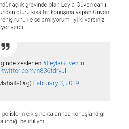
ündür açlık grevinde olan Leyla Güven canlı
mundan ötürü kısa bir konuşma yapan Güven
niş ruhu ile selamlıyorum. İyi ki varsınız.
 yer verdi.
inginde seslenen
#LeylaGüven
'in
c.twitter.com/n836tdryJl
MahalleOrg)
February 3, 2019
n polislerin çıkış noktalarında konuşlandığı
ındığı belirtiliyor.