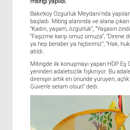
mitingi yapıldı.
Bakırköy Özgürlük Meydanı’nda yapılan mi
başladı. Miting alanında ve alana çıka
“Kadın, yaşam, özgürlük”, “Yaşasın zinda
“Faşizme karşı omuz omuza”, “Direne di
ya hep beraber ya hiçbirimiz”, “Hak, hu
atıldı.
Mitingde ilk konuşmayı yapan HDP Eş G
yerinden adaletsizlik fışkırıyor. Bu adal
direnişin artık en önünde yürüyen, açlık
Güven’e selam olsun” dedi.