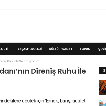
LGBTİ+
YAŞAM-EKOLOJI
KÜLTÜR-SANAT
FORUM
ÇEVIR
reniş Ruhu İle Selamlıyorum
anı’nın Direniş Ruhu İle
G
vindekilere destek için ‘Emek, barış, adalet’