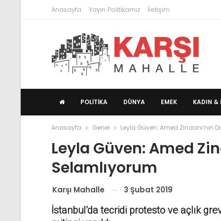
Anasayfa
Yayın Politikamız
İletişim
POLITIKA
DÜNYA
EMEK
KADIN & 
Anasayfa
Genel
Leyla Güven: Amed Zindanı’nın Di
Leyla Güven: Amed Zind
Selamlıyorum
3 Şubat 2019
Karşı Mahalle
İstanbul’da tecridi protesto ve açlık gre