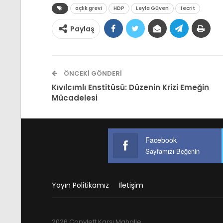
açlık grevi
HDP
Leyla Güven
tecrit
Paylaş
ÖNCEKI GÖNDERI
Kıvılcımlı Enstitüsü: Düzenin Krizi Emeğin
Mücadelesi
Facebook
Sayfamızı Beğenin
Yayın Politikamız
İletişim
2026 Copyleft Karşı Mahalle