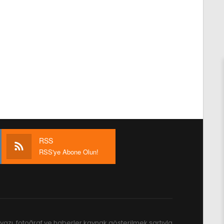
RSS
RSS'ye Abone Olun!
yazı, fotoğraf ve haberler kaynak gösterilmek şartıyla