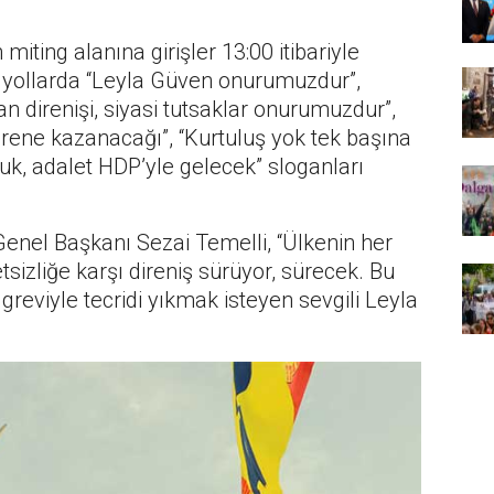
ting alanına girişler 13:00 itibariyle
n yollarda “Leyla Güven onurumuzdur”,
n direnişi, siyasi tutsaklar onurumuzdur”,
rene kazanacağı”, “Kurtuluş yok tek başına
kuk, adalet HDP’yle gelecek” sloganları
enel Başkanı Sezai Temelli, “Ülkenin her
etsizliğe karşı direniş sürüyor, sürecek. Bu
 greviyle tecridi yıkmak isteyen sevgili Leyla