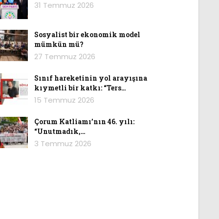
31 Temmuz 2026
Sosyalist bir ekonomik model
mümkün mü?
27 Temmuz 2026
Sınıf hareketinin yol arayışına
kıymetli bir katkı: “Ters…
15 Temmuz 2026
Çorum Katliamı’nın 46. yılı:
“Unutmadık,…
3 Temmuz 2026