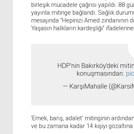
birleşik mücadele çağrısı yapıldı. 88 g
yayınla mitinge bağlandı. Sağlık duru
mesajında “Hepinizi Amed zindanının dire
Yaşasın halkların kardeşliği” ifadelerine
HDP'nin Bakırköy'deki mit
konuşmasından:
pi
— KarşıMahalle (@Karsi
‘Emek, barış, adalet’ mitinginin ardında
ve bu zamana kadar 14 kişiyi gözaltına al