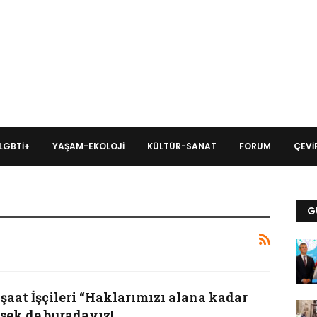
LGBTİ+
YAŞAM-EKOLOJI
KÜLTÜR-SANAT
FORUM
ÇEVIR
G
şaat İşçileri “Haklarımızı alana kadar
lsek de buradayız!