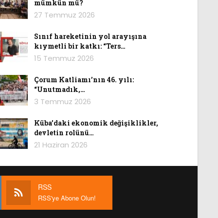
mümkün mü?
27 Temmuz 2026
Sınıf hareketinin yol arayışına
kıymetli bir katkı: “Ters…
15 Temmuz 2026
Çorum Katliamı’nın 46. yılı:
“Unutmadık,…
3 Temmuz 2026
Küba’daki ekonomik değişiklikler,
devletin rolünü…
21 Haziran 2026
RSS
RSS'ye Abone Olun!