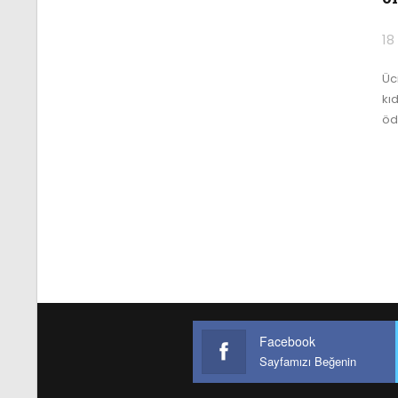
18
Üc
kı
öd
Facebook
Sayfamızı Beğenin