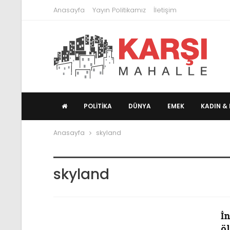
Anasayfa
Yayın Politikamız
İletişim
POLITIKA
DÜNYA
EMEK
KADIN & 
Anasayfa
skyland
skyland
İn
ö