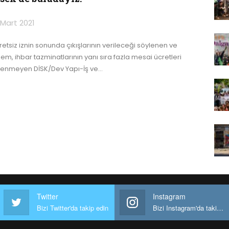
 Mart 2021
retsiz iznin sonunda çıkışlarının verileceği söylenen ve
dem, ihbar tazminatlarının yanı sıra fazla mesai ücretleri
enmeyen DİSK/Dev Yapı-İş ve
…
Twitter
Instagram
Bizi Twitter'da takip edin
Bizi Instagram'da takip edin