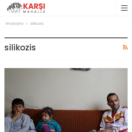
Anasayfa
silikozis
silikozis