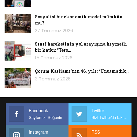
Sosyalist bir ekonomik model mümkün
mü?
27 Temmuz 2026
Sınıf hareketinin yol arayışına kıymetli
bir katkı: “Ters…
15 Temmuz 2026
Çorum Katliamı’nın 46. yılı: “Unutmadık,…
3 Temmuz 2026
Facebook
Twitter
Sayfamızı Beğenin
Bizi Twitter'da takip edin
Instagram
RSS