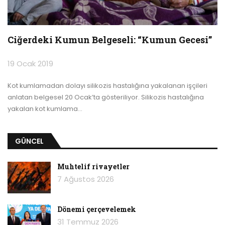
Ciğerdeki Kumun Belgeseli: “Kumun Gecesi”
19 Ocak 2019
Kot kumlamadan dolayı silikozis hastalığına yakalanan işçileri
anlatan belgesel 20 Ocak’ta gösteriliyor.
Silikozis hastalığına
yakalan kot kumlama
…
GÜNCEL
Muhtelif rivayetler
7 Ağustos 2026
Dönemi çerçevelemek
31 Temmuz 2026