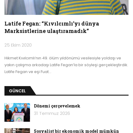
Latife Fegan: “Kıvılcımlı’yı dünya
Marksistlerine ulaştıramadık”
25 Ekim 2020
Hikmet Kıvılcımlı’nın 49. ölüm yıldönümü vesilesiyle yoldaşı ve
yakın çalışma arkadaşı Latife Fegan’la bir söyleşi gerçekleştirdik.
Latife Fegan ve eşi Fuat
…
GÜNCEL
Dönemi çerçevelemek
31 Temmuz 2026
Sosyalist bir ekonomik model mümkün