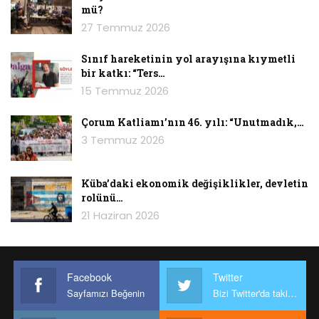
mü?
27 Temmuz 2026
Sınıf hareketinin yol arayışına kıymetli
bir katkı: “Ters…
15 Temmuz 2026
Çorum Katliamı’nın 46. yılı: “Unutmadık,…
3 Temmuz 2026
Küba’daki ekonomik değişiklikler, devletin
rolünü…
21 Haziran 2026
Facebook
Twitter
Sayfamızı Beğenin
Bizi Twitter'da takip edin