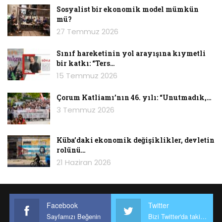
Sosyalist bir ekonomik model mümkün
mü?
27 Temmuz 2026
Sınıf hareketinin yol arayışına kıymetli
bir katkı: “Ters…
15 Temmuz 2026
Çorum Katliamı’nın 46. yılı: “Unutmadık,…
3 Temmuz 2026
Küba’daki ekonomik değişiklikler, devletin
rolünü…
21 Haziran 2026
Facebook
Twitter
Sayfamızı Beğenin
Bizi Twitter'da takip edin