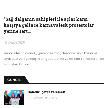
“Sağ dalganın sahipleri ile açlar karşı
karşıya gelince karnavalesk protestolar
yerine sert…
10 Ocak 2021
İlerici Enternasyonal'i, güvencesizliği, demokrasinin krizini ve
siyasette yeni yaklaşımları gazeteci ve yazar Ece Temelkuran ile
konuştuk.
Görsel:
…
GÜNCEL
Dönemi çerçevelemek
31 Temmuz 2026