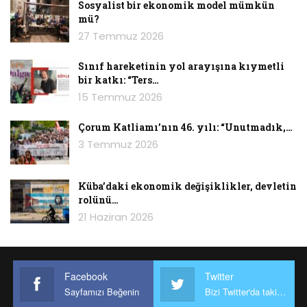
Sosyalist bir ekonomik model mümkün
mü?
27 Temmuz 2026
Sınıf hareketinin yol arayışına kıymetli
bir katkı: “Ters…
15 Temmuz 2026
Çorum Katliamı’nın 46. yılı: “Unutmadık,…
3 Temmuz 2026
Küba’daki ekonomik değişiklikler, devletin
rolünü…
21 Haziran 2026
Facebook
Twitter
Sayfamızı Beğenin
Bizi Twitter'da takip edin