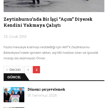
Zeytinburnu’nda Bir İşçi “Açım” Diyerek
Kendini Yakmaya Çalıştı
25 Ocak 2019
Fazla mesaiye kalmayı reddettiği için AKP'li Zeytinburnu
Belediyesi'ndeki işinden atılan, eşi MS hastası olan ve işssizlik
maaşı da alamayan Ömer
…
ÖNCEKI
1
2
GÜNCEL
Dönemi çerçevelemek
31 Temmuz 2026