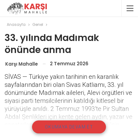
Anasayfa
Genel
33. yılında Madımak
önünde anma
2 Temmuz 2026
Karşı Mahalle
SİVAS — Türkiye yakın tarihinin en karanlık
sayfalarından biri olan Sivas Katliamı, 33. yıl
dönümünde Madımak aileleri, Alevi örgütleri ve
siyasi parti temsilcilerinin katıldığı kitlesel bir
yürüyüşle anıldı. 2 Temmuz 1993’te Pir Sultan
Abdal Şenlikleri için kente gelen aydın, yazar ve
sanatçıların konakladığı Madımak Oteli’nin
OKUMAYA DEVAM ET
kuşatılarak ateşe verilmesi sonucu 33 kişi