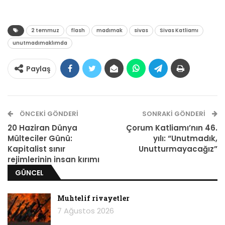
hayatını kaybetmişti. Aradan geçen 33 yıla
rağmen adalet sağlanmamış, katiller
korunmuştu.
2 temmuz
flash
madımak
sivas
Sivas Katliamı
unutmadımaklımda
Paylaş
ÖNCEKI GÖNDERI
SONRAKI GÖNDERI
20 Haziran Dünya
Çorum Katliamı’nın 46.
Mülteciler Günü:
yılı: “Unutmadık,
Kapitalist sınır
Unutturmayacağız”
rejimlerinin insan kırımı
GÜNCEL
Fotoğraf: Sezgin Kartal
Muhtelif rivayetler
7 Ağustos 2026
Alibaba Mahallesi’nde toplanan kitle, katliamda