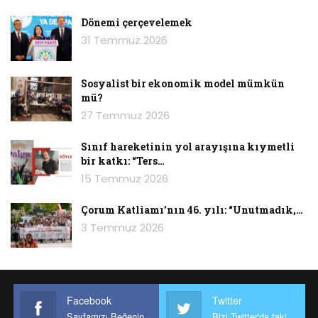
yaşamını yitirenlerin fotoğraflarıyla Madımak
Oteli’nin bulunduğu sokağa kadar bir yürüyüş
Dönemi çerçevelemek
gerçekleştirdi. Otel önünde semah
31 Temmuz 2026
dönülmesinin ardından ortak basın açıklaması
yapıldı.
Sosyalist bir ekonomik model mümkün
mü?
Binanın resmi olarak bir “utanç müzesi” haline
27 Temmuz 2026
getirilmemesini protesto eden aileler, eski otel
binası önüne karanfil bırakmadı. Aileler otele
Sınıf hareketinin yol arayışına kıymetli
bir katkı: “Ters…
“Utanç Müzesi” afişlerini astı.
15 Temmuz 2026
Çorum Katliamı’nın 46. yılı: “Unutmadık,…
3 Temmuz 2026
Facebook
Twitter
Sayfamızı Beğenin
Bizi Twitter'da takip edin