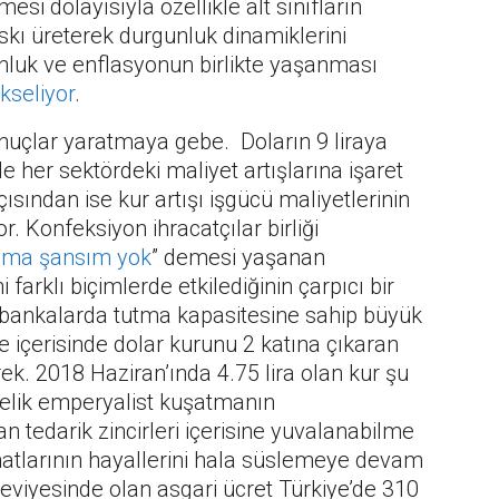
i dolayısıyla özellikle alt sınıfların
askı üreterek durgunluk dinamiklerini
nluk ve enflasyonun birlikte yaşanması
kseliyor
.
onuçlar yaratmaya gebe. Doların 9 liraya
her sektördeki maliyet artışlarına işaret
çısından ise kur artışı işgücü maliyetlerinin
. Konfeksiyon ihracatçılar birliği
kalma şansım yok
” demesi yaşanan
 farklı biçimlerde etkilediğinin çarpıcı bir
a bankalarda tutma kapasitesine sahip büyük
e içerisinde dolar kurunu 2 katına çıkaran
ek. 2018 Haziran’ında 4.75 lira olan kur şu
önelik emperyalist kuşatmanın
an tedarik zincirleri içerisine yuvalanabilme
anatlarının hayallerini hala süslemeye devam
seviyesinde olan asgari ücret Türkiye’de 310