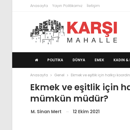
Anasayfa
Yayın Politikamız
İletişim
POLITIKA
DÜNYA
EMEK
KADIN & 
Anasayfa
Genel
Ekmek ve eşitlik için halkçı ko
Ekmek ve eşitlik için 
mümkün müdür?
12 Ekim 2021
M. Sinan Mert