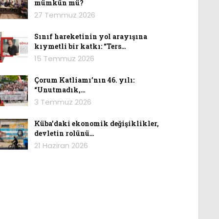
mümkün mü?
27 Temmuz 2026
Sınıf hareketinin yol arayışına
kıymetli bir katkı: “Ters…
15 Temmuz 2026
Çorum Katliamı’nın 46. yılı:
“Unutmadık,…
3 Temmuz 2026
Küba’daki ekonomik değişiklikler,
devletin rolünü…
21 Haziran 2026