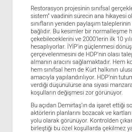
Restorasyon projesinin sınıfsal gerçekl
sistem” vaadinin sürecin ana hikayesi o
sınıfların yeniden paylaşım taleplerin
bağlıdır. Bu kesimler bir normalleşme 
çekebileceklerini ve 2000’lerin ilk 10 yı
hesaplıyorlar. İYİP’in güçlenmesi dö
çerçevelenmesini de HDP’nin olası tale
almanın aracını sağlamaktadır. Hem ko
hem sınıfsal hem de Kürt halkının ulusa
amacıyla yapılandırılıyor. HDP’nin tutu
verdiği düşünülürse ana siyasi manzar
koşulların değişmesi zor görünüyor.
Bu açıdan Demirtaş’ın da işaret ettiği 
aktörlerin planlarını bozacak ve kartla
yolu olarak görünüyor. Kontrolden çıkan 
birleştiği bu özel koşullarda çekilmez ya