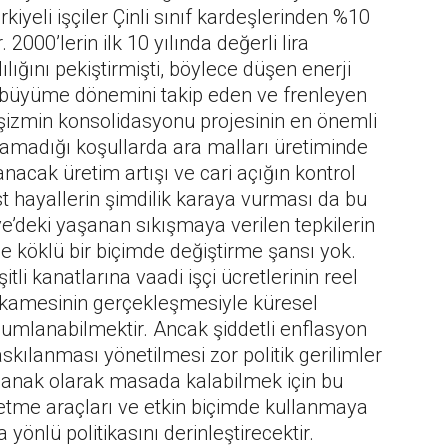
iyeli işçiler Çinli sınıf kardeşlerinden %10
2000’lerin ilk 10 yılında değerli lira
ılığını pekiştirmişti, böylece düşen enerji
r büyüme dönemini takip eden ve frenleyen
faşizmin konsolidasyonu projesinin en önemli
namadığı koşullarda ara malları üretiminde
nacak üretim artışı ve cari açığın kontrol
st hayallerin şimdilik karaya vurması da bu
iye’deki yaşanan sıkışmaya verilen tepkilerin
köklü bir biçimde değiştirme şansı yok.
li kanatlarına vaadi işçi ücretlerinin reel
 ikamesinin gerçekleşmesiyle küresel
onumlanabilmektir. Ancak şiddetli enflasyon
askılanması yönetilmesi zor politik gerilimler
olanak olarak masada kalabilmek için bu
üretme araçları ve etkin biçimde kullanmaya
 yönlü politikasını derinleştirecektir.