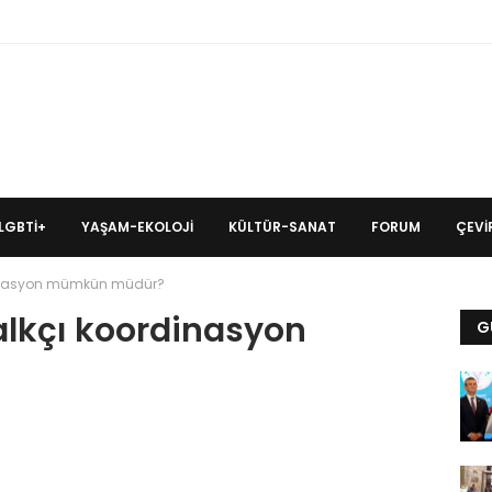
LGBTİ+
YAŞAM-EKOLOJI
KÜLTÜR-SANAT
FORUM
ÇEVIR
ordinasyon mümkün müdür?
halkçı koordinasyon
G