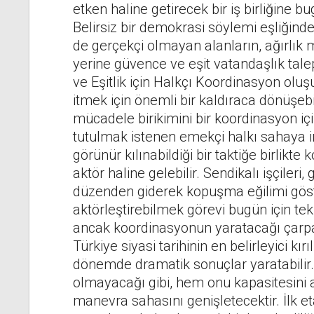
etken haline getirecek bir iş birliğin
Belirsiz bir demokrasi söylemi eşliğinde
de gerçekçi olmayan alanların, ağırlık m
yerine güvence ve eşit vatandaşlık tal
ve Eşitlik için Halkçı Koordinasyon ol
itmek için önemli bir kaldıraca dönüşebi
mücadele birikimini bir koordinasyon içi
tutulmak istenen emekçi halkı sahaya indi
görünür kılınabildiği bir taktiğe birlikte
aktör haline gelebilir. Sendikalı işçileri,
düzenden giderek kopuşma eğilimi gösteren
aktörleştirebilmek görevi bugün için tek
ancak koordinasyonun yaratacağı çarpan
Türkiye siyasi tarihinin en belirleyici kı
dönemde dramatik sonuçlar yaratabilir. B
olmayacağı gibi, hem onu kapasitesini 
manevra sahasını genişletecektir. İlk e