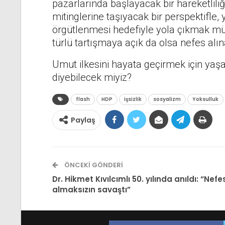
pazarlarında başlayacak bir hareketliliğ
mitinglerine taşıyacak bir perspektifle, 
örgütlenmesi hedefiyle yola çıkmak mü
türlü tartışmaya açık da olsa nefes alına
Umut ilkesini hayata geçirmek için yaş
diyebilecek miyiz?
flash
HDP
işsizlik
sosyalizm
Yoksulluk
Paylaş
ÖNCEKI GÖNDERI
Dr. Hikmet Kıvılcımlı 50. yılında anıldı: “Nefe
almaksızın savaştı”