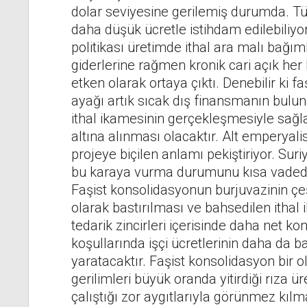
dolar seviyesine gerilemiş durumda. Türk
daha düşük ücretle istihdam edilebiliyor. 
politikası üretimde ithal ara malı bağıml
giderlerine rağmen kronik cari açık he
etken olarak ortaya çıktı. Denebilir ki 
ayağı artık sıcak dış finansmanın bulu
ithal ikamesinin gerçekleşmesiyle sağla
altına alınması olacaktır. Alt emperyali
projeye biçilen anlamı pekiştiriyor. Sur
bu karaya vurma durumunu kısa vadede 
Faşist konsolidasyonun burjuvazinin çeşit
olarak bastırılması ve bahsedilen ithal
tedarik zincirleri içerisinde daha net k
koşullarında işçi ücretlerinin daha da b
yaratacaktır. Faşist konsolidasyon bir 
gerilimleri büyük oranda yitirdiği rıza 
çalıştığı zor aygıtlarıyla görünmez kılma