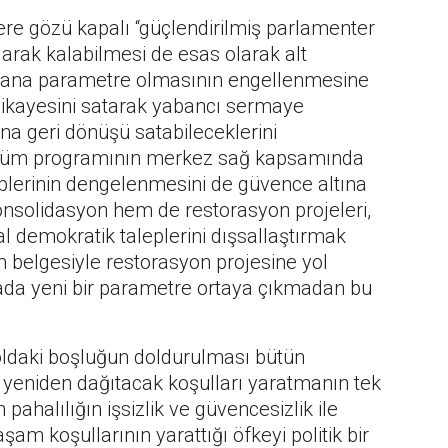
ere gözü kapalı “güçlendirilmiş parlamenter
larak kalabilmesi de esas olarak alt
in ana parametre olmasının engellenmesine
hikayesini satarak yabancı sermaye
lına geri dönüşü satabileceklerini
nüşüm programının merkez sağ kapsamında
plerinin dengelenmesini de güvence altına
nsolidasyon hem de restorasyon projeleri,
l demokratik taleplerini dışsallaştırmak
m belgesiyle restorasyon projesine yol
ada yeni bir parametre ortaya çıkmadan bu
soldaki boşluğun doldurulması bütün
rı yeniden dağıtacak koşulları yaratmanın tek
pahalılığın işsizlik ve güvencesizlik ile
şam koşullarının yarattığı öfkeyi politik bir