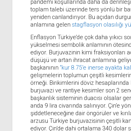
pandemi koşullarında daha da derinleşmes
toplam talebi üzerinde ters yönlü bir b
yeniden canlandırıyor. Bu açıdan durgu
anlamına gelen
stagflasyon olasılığı yü
Enflasyon Türkiye’de çok daha yıkıcı s
yükselmesi sembolik anlamının ötesinde 
ediyor. Burjuvazinin kimi fraksiyonları a
düşüşü ve artan ihracat anlamına geliyor
başkanının
“kur 8.75’e inerse ayakta 
gelişmelerin toplumun çeşitli kesimlerini
örneği. Birikimlerini döviz hesaplarınd
burjuvazi ve rantiye kesimler son 2 sen
başkanlık sisteminin duacısı olsalar ger
anda 9 lira civarında salınıyor. Çin’e y
şiddetleneceğine dair öngörüler ve kırıl
arzusu Türkiye burjuvazisinin çeşitli k
ediyor. Çin’de dahi ortalama 340 dolar 