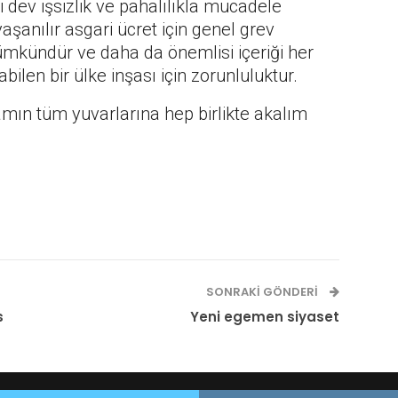
i dev işsizlik ve pahalılıkla mücadele
yaşanılır asgari ücret için genel grev
mkündür ve daha da önemlisi içeriği her
bilen bir ülke inşası için zorunluluktur.
amın tüm yuvarlarına hep birlikte akalım
SONRAKI GÖNDERI
s
Yeni egemen siyaset