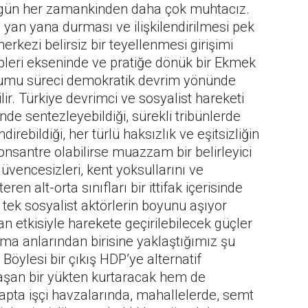
e bugün her zamankinden daha çok muhtacız.
 yan yana durması ve ilişkilendirilmesi pek
erkezi belirsiz bir teyellenmesi girişimi
epleri ekseninde ve pratiğe dönük bir Ekmek
uşumu süreci demokratik devrim yönünde
lir. Türkiye devrimci ve sosyalist hareketi
nde sentezleyebildiği, sürekli tribünlerde
rebildiği, her türlü haksızlık ve eşitsizliğin
 konsantre olabilirse muazzam bir belirleyici
 güvencesizleri, kent yoksullarını ve
 alt-orta sınıfları bir ittifak içerisinde
 tek sosyalist aktörlerin boyunu aşıyor
 etkisiyle harekete geçirilebilecek güçler
rılma anlarından birisine yaklaştığımız şu
öylesi bir çıkış HDP’ye alternatif
aşan bir yükten kurtaracak hem de
tapta işçi havzalarında, mahallelerde, semt