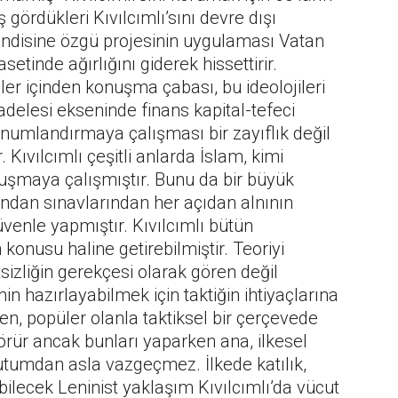
gördükleri Kıvılcımlı’sını devre dışı
kendisine özgü projesinin uygulaması Vatan
asetinde ağırlığını giderek hissettirir.
iler içinden konuşma çabası, bu ideolojileri
delesi ekseninde finans kapital-tefeci
onumlandırmaya çalışması bir zayıflık değil
Kıvılcımlı çeşitli anlarda İslam, kimi
nuşmaya çalışmıştır. Bunu da bir büyük
zindan sınavlarından her açıdan alnının
üvenle yapmıştır. Kıvılcımlı bütün
 konusu haline getirebilmiştir. Teoriyi
sizliğin gerekçesi olarak gören değil
 hazırlayabilmek için taktiğin ihtiyaçlarına
en, popüler olanla taktiksel bir çerçevede
görür ancak bunları yaparken ana, ilkesel
utumdan asla vazgeçmez. İlkede katılık,
lebilecek Leninist yaklaşım Kıvılcımlı’da vücut