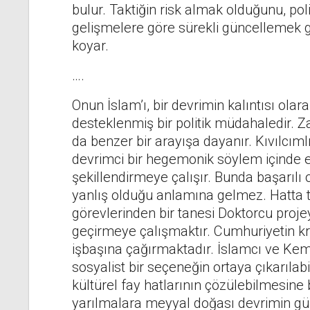
bulur. Taktiğin risk almak olduğunu, poli
gelişmelere göre sürekli güncellemek ger
koyar.
….
Onun İslam’ı, bir devrimin kalıntısı olar
desteklenmiş bir politik müdahaledir
da benzer bir arayışa dayanır. Kıvılcımlı
devrimci bir hegemonik söylem içinde
şekillendirmeye çalışır. Bunda başarılı
yanlış olduğu anlamına gelmez. Hatta 
görevlerinden bir tanesi Doktorcu proje
geçirmeye çalışmaktır. Cumhuriyetin kri
işbaşına çağırmaktadır. İslamcı ve Kema
sosyalist bir seçeneğin ortaya çıkarılabil
kültürel fay hatlarının çözülebilmesine ba
yarılmalara meyyal doğası devrimin günc