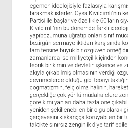
egemen ideolojisiyle fazlasıyla karışmış 
bırakmak isterler. Oysa Kıvılcımlı’nın 
Partisi ile başlar ve özellikle 60’ların siy
Kıvılcımlı’nın bu dönemde farklı ideoloj
yapıbozumuna uğratıp onları sınıf müca
bezirgân sermaye iktidarı karşısında k
tam tersine büyük bir özgüven örneğidir. 
zamanlarda ise milliyetçilik içinden ko
teorik birikimin ve devletin işkence ve 
akıyla çıkabilmiş olmasının verdiği özg
devrimcilerde olduğu gibi teoriyi taktiğin
dogmatizmin, felç olma halinin, hareket
gerçekliğe çok yönlü müdahalelere zemin
göre kimi yanları daha fazla öne çıkabil
yeniden şekillenebilen bir olgu olarak 
çerçevesini kıskançça koruyabilen bir t
taktikte sınırsız zenginlik diye tarif edi