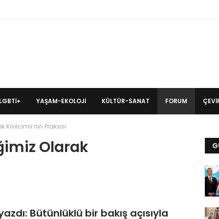
LGBTİ+
YAŞAM-EKOLOJI
KÜLTÜR-SANAT
FORUM
ÇEVIR
Kıvılcımlı’nın Praksisi
ğimiz Olarak
G
yazdı: Bütünlüklü bir bakış açısıyla