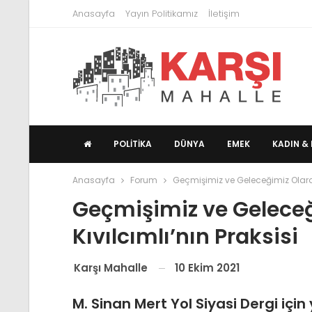
Anasayfa
Yayın Politikamız
İletişim
POLITIKA
DÜNYA
EMEK
KADIN & 
Anasayfa
Forum
Geçmişimiz ve Geleceğimiz Olarak 
Geçmişimiz ve Gelece
Kıvılcımlı’nın Praksisi
10 Ekim 2021
Karşı Mahalle
M. Sinan Mert Yol Siyasi Dergi için 