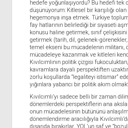
hedefe yoğunlaşıyordu? Bu hedefi tek c
düşünüyorum: Kitlesel bir karşılığı olan b
hegemonya inşa etmek. Türkiye toplumunu
fay hatlarının belirlediği bir siyaseti aş
konusu haline getirmek, sınıf çelişkisi
getirmek (tarih, dil, gelenek-görenekler, 
temel ekseni bu mücadelenin militanı, ö
mücadeleye kazanmak ve kitleleri kend
Kıvılcımlının politik çizgisi fukoculukt
kavramlara dayalı perspektiften uzaktır
zorlu koşullarda “legaliteyi istismar”
yığınlara yabancı bir politik akım olma
Kıvılcımlı’yı sadece belli bir zaman dil
dönemlerdeki perspektiflerin ana aksla
onun mücadelesinin bütününü anlaşılmaz
dönemlendirme aracılığıyla Kıvılcımlı’da
dışarıda bırakırlar. YOL’un saf ve “bozu