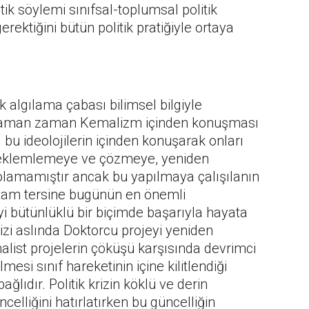
tik söylemi sınıfsal-toplumsal politik
ektiğini bütün politik pratiğiyle ortaya
ak algılama çabası bilimsel bilgiyle
. Zaman zaman Kemalizm içinden konuşması
 bu ideolojilerin içinden konuşarak onları
 eklemlemeye ve çözmeye, yeniden
 olamamıştır ancak bu yapılmaya çalışılanın
tam tersine bugünün en önemli
yi bütünlüklü bir biçimde başarıyla hayata
zi aslında Doktorcu projeyi yeniden
list projelerin çöküşü karşısında devrimci
mesi sınıf hareketinin içine kilitlendiği
ğlıdır. Politik krizin köklü ve derin
elliğini hatırlatırken bu güncelliğin