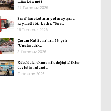
mümkün mü?
27 Temmuz 2026
Sınıf hareketinin yol arayışına
kıymetli bir katkı: “Ters…
15 Temmuz 2026
Çorum Katliamı’nın 46. yılı:
“Unutmadık,…
3 Temmuz 2026
Küba’daki ekonomik değişiklikler,
devletin rolünü…
21 Haziran 2026