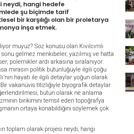
si neydi, hangi hedefe
mlede şu biçimde tarif
sel bir karşılığı olan bir proletarya
gemonya inşa etmek.
biliyor muyuz? Söz konusu olan Kıvılcımlı
gili sonu gelmez menkıbeler, yazılmış ve hatta
er, polemikler ardı arkasına sıralanıyor.
 mirasın politik bütünlüğüyle ilgili çoğu
’nın hayatı ile ilgili detaylar yoğun olarak
Bir vakanüvis titizliğiyle biyografik detaylar
eğerlendirilmesi, bütün olarak ne anlama
izminin birikimini temsil eden topoğrafya
nlaşmanın ortaya konabildiğini söylemek çok
nın toplam olarak projesi neydi, hangi