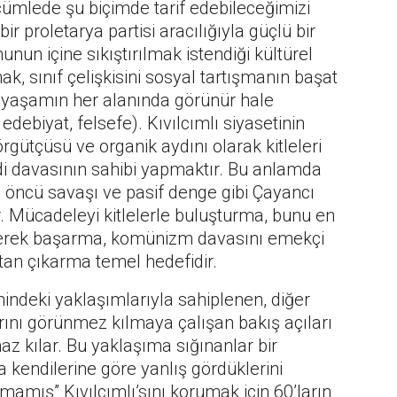
ümlede şu biçimde tarif edebileceğimizi
ir proletarya partisi aracılığıyla güçlü bir
n içine sıkıştırılmak istendiği kültürel
mak, sınıf çelişkisini sosyal tartışmanın başat
ni yaşamın her alanında görünür hale
edebiyat, felsefe). Kıvılcımlı siyasetinin
rgütçüsü ve organik aydını olarak kitleleri
i davasının sahibi yapmaktır. Bu anlamda
an, öncü savaşı ve pasif denge gibi Çayancı
. Mücadeleyi kitlelerle buluşturma, bunu en
 ederek başarma, komünizm davasını emekçi
ktan çıkarma temel hedefidir.
imindeki yaklaşımlarıyla sahiplenen, diğer
rını görünmez kılmaya çalışan bakış açıları
 kılar. Bu yaklaşıma sığınanlar bir
 kendilerine göre yanlış gördüklerini
lmamış” Kıvılcımlı’sını korumak için 60’ların